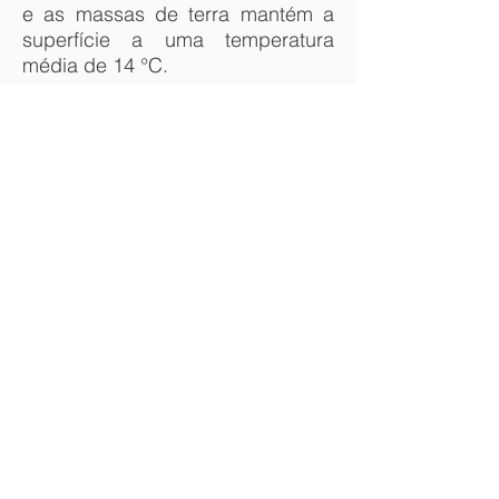
e as massas de terra mantém a
superfície a uma temperatura
média de 14 °C.
A fotossíntese das plantas verdes
converte a energia solar em
energia química, que produz
alimentos, madeira e biomassa a
partir do qual os combustíveis
fósseis são derivados. O total de
energia solar absorvida pela
atmosfera terrestre, oceanos e as
massas de terra é de
aproximadamente
3.850.000
exajoules (EJ) por ano. A energia
solar pode ser aproveitada em
diferentes níveis em todo o
mundo. Consoante a localização
geográfica, quanto mais perto do